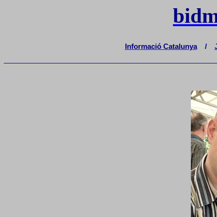
bidm
Informació Catalunya
/
_______________________________