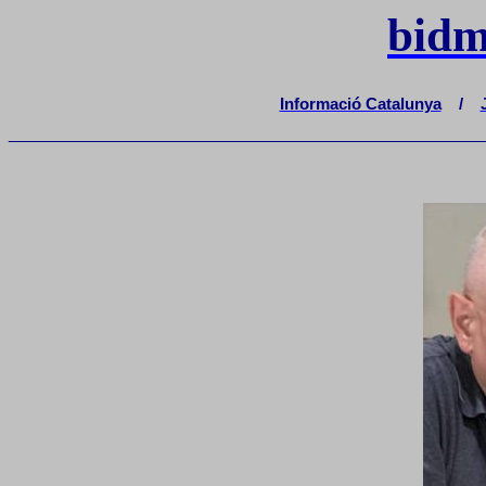
bidm
Informació Catalunya
/
_______________________________