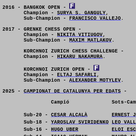
2016 - BANGKOK OPEN -
Champion -
SURYA S. GANGULY
,
Sub-Champion -
FRANCISCO VALLEJO
.
2017 - GRENKE CHESS OPEN -
Champion -
NIKITA VITIUGOV
,
Sub-Champion -
MAXIM MATLAKOV
.
KORCHNOI ZURICH CHESS CHALLENGE -
Champion -
HIKARU NAKAMURA
.
KORCHNOI ZURICH OPEN -
Champion -
ELTAJ SAFARLI
,
Sub-Champion -
ALEXANDER MOTYLEV
.
2025 -
CAMPIONAT DE CATALUNYA PER EDATS
-
Campió
Sots-Cam
Sub-20 -
CESAR ALCALÀ
ERNEST J
Sub-18 -
YAROSLAV SVIRIDENKO
LEO VALL
Sub-16 -
HUGO UBER
ELOI ESC