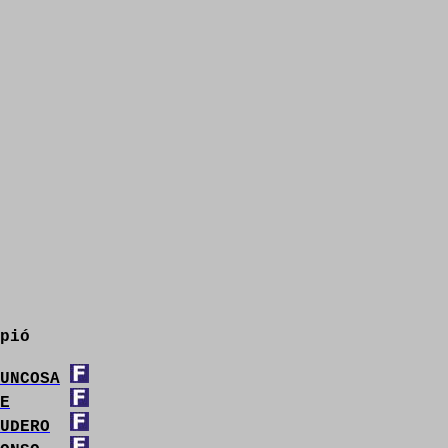
pió
UNCOSA
E
UDERO