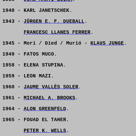
1940 - KARL JANETSCHEK.
1943 -
JÜRGEN E. F. DUEBALL
.
FRANCESC LLANES FERRER
.
1945 - Morí / Died / Murió -
KLAUS JUNGE
.
1949 - FATOS MUCO.
1958 - ELENA STUPINA.
1959 - LEON MAZI.
1960 -
JAUME VALLÈS SOLER
.
1961 -
MICHAEL A. BROOKS
.
1964 -
ALON GREENFELD
.
1965 - FOUAD EL TAHER.
PETER K. WELLS
.