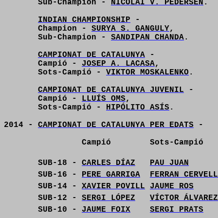
Sub-Champion -
NICOLAI V. PEDERSEN
.
INDIAN CHAMPIONSHIP
-
Champion -
SURYA S. GANGULY
,
Sub-Champion -
SANDIPAN CHANDA
.
CAMPIONAT DE CATALUNYA
-
Campió -
JOSEP A. LACASA
,
Sots-Campió -
VIKTOR MOSKALENKO
.
CAMPIONAT DE CATALUNYA JUVENIL
-
Campió -
LLUÍS OMS
,
Sots-Campió -
HIPÓLITO ASÍS
.
2014 -
CAMPIONAT DE CATALUNYA PER EDATS
-
Campió
Sots-Campió
SUB-18 -
CARLES DÍAZ
PAU JUAN
SUB-16 -
PERE GARRIGA
FERRAN CERVELL
SUB-14 -
XAVIER POVILL
JAUME ROS
SUB-12 -
SERGI LÓPEZ
VÍCTOR ÁLVAREZ
SUB-10 -
JAUME FOIX
SERGI PRATS