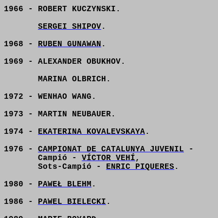
1966 - ROBERT KUCZYNSKI.
SERGEI SHIPOV
.
1968 -
RUBEN GUNAWAN
.
1969 - ALEXANDER OBUKHOV.
MARINA OLBRICH.
1972 - WENHAO WANG.
1973 - MARTIN NEUBAUER.
1974 -
EKATERINA KOVALEVSKAYA
.
1976 -
CAMPIONAT DE CATALUNYA JUVENIL
-
Campió -
VÍCTOR VEHÍ
,
Sots-Campió -
ENRIC PIQUERES
.
1980 -
PAWEŁ BLEHM
.
1986 -
PAWEL BIELECKI
.