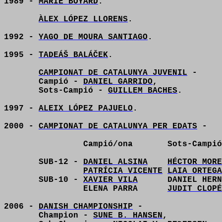
1989 -
MARIE BOYARD
.
ÀLEX LÓPEZ LLORENS
.
1992 -
YAGO DE MOURA SANTIAGO
.
1995 -
TADEÁŠ BALÁČEK
.
CAMPIONAT DE CATALUNYA JUVENIL
-
Campió -
DANIEL GARRIDO
,
Sots-Campió -
GUILLEM BACHES
.
1997 -
ALEIX LÓPEZ PAJUELO
.
2000 -
CAMPIONAT DE CATALUNYA PER EDATS
-
Campió/ona
Sots-Campió
SUB-12 -
DANIEL ALSINA
HÉCTOR MORE
PATRÍCIA VICENTE
LAIA ORTEGA
SUB-10 -
XAVIER VILA
DANIEL HERN
ELENA PARRA
JUDIT CLOPÉ
2006 -
DANISH CHAMPIONSHIP
-
Champion -
SUNE B. HANSEN
,