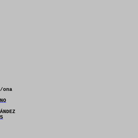
/ona
NO
ÁNDEZ
S