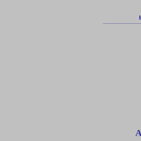
____________________