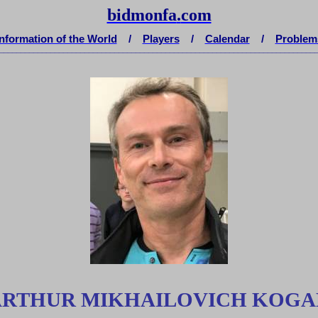
bidmonfa
.
com
Information of the World
/
Players
/
Calendar
/
Problem
__________________________________________________________________________
ARTHUR MIKHAILOVICH KOGA