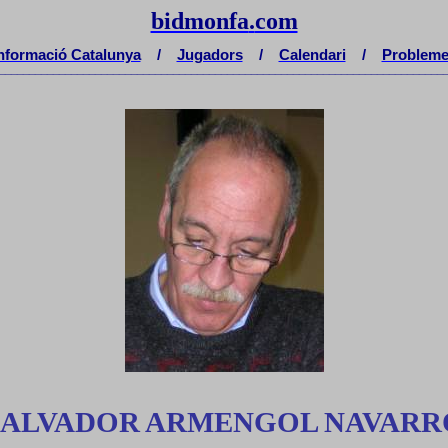
bidmonfa
.
com
nformació Catalunya
/
Jugadors
/
Calendari
/
Problem
__________________________________________________________________________
SALVADOR ARMENGOL NAVARR