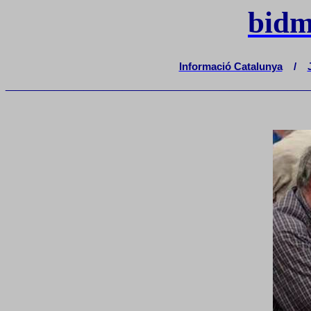
bidm
Informació Catalunya
/
_______________________________