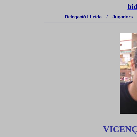
bi
Delegaci
ó
LLeida
/
Jugadors
__________________________________________________
VICENÇ