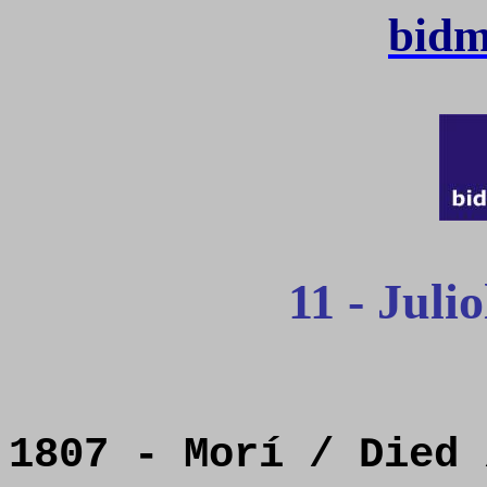
bidm
11 - Julio
1807 - Morí / Died