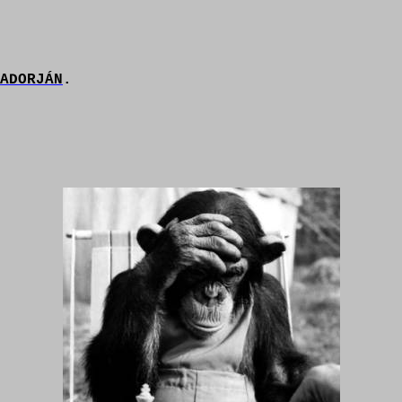
 ADORJÁN
.