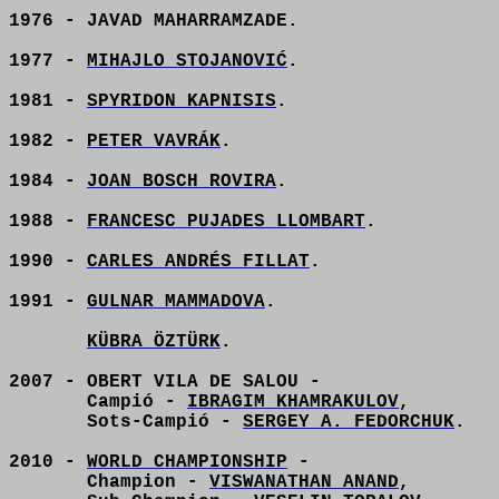
1976 - JAVAD MAHARRAMZADE.
1977 -
MIHAJLO STOJANOVIĆ
.
1981 -
SPYRIDON KAPNISIS
.
1982 -
PETER VAVRÁK
.
1984 -
JOAN BOSCH ROVIRA
.
1988 -
FRANCESC PUJADES LLOMBART
.
1990 -
CARLES ANDRÉS FILLAT
.
1991 -
GULNAR MAMMADOVA
.
KÜBRA ÖZTÜRK
.
2007 - OBERT VILA DE SALOU -
Campió -
IBRAGIM KHAMRAKULOV
,
Sots-Campió -
SERGEY A. FEDORCHUK
.
2010 -
WORLD CHAMPIONSHIP
-
Champion -
VISWANATHAN ANAND
,