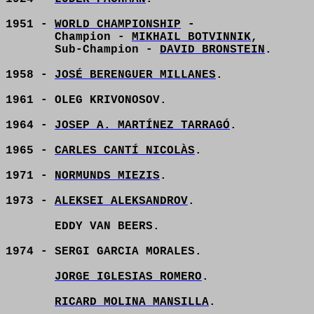
1951 -
WORLD CHAMPIONSHIP
-
Champion -
MIKHAIL BOTVINNIK
,
Sub-Champion -
DAVID BRONSTEIN
.
1958 -
JOSÉ BERENGUER MILLANES
.
1961 - OLEG KRIVONOSOV.
1964 -
JOSEP A. MARTÍNEZ TARRAGÓ
.
1965 -
CARLES CANTÍ NICOLÀS
.
1971 -
NORMUNDS MIEZIS
.
1973 -
ALEKSEI ALEKSANDROV
.
EDDY VAN BEERS.
1974 - SERGI GARCIA MORALES.
JORGE IGLESIAS ROMERO
.
RICARD MOLINA MANSILLA
.