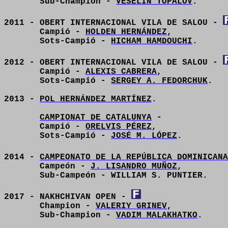
Sub-Champion -
VESELIN TOPALOV
.
2011 - OBERT INTERNACIONAL VILA DE SALOU -
Campió -
HOLDEN HERNÁNDEZ
,
Sots-Campió -
HICHAM HAMDOUCHI
.
2012 - OBERT INTERNACIONAL VILA DE SALOU -
Campió -
ALEXIS CABRERA
,
Sots-Campió -
SERGEY A. FEDORCHUK
.
2013 -
POL HERNÁNDEZ MARTÍNEZ
.
CAMPIONAT DE CATALUNYA
-
Campió -
ORELVIS PÉREZ
,
Sots-Campió -
JOSÉ M. LÓPEZ
.
2014 -
CAMPEONATO DE LA REPÚBLICA DOMINICANA
Campeón -
J. LISANDRO MUÑOZ
,
Sub-Campeón - WILLIAM S. PUNTIER.
2017 - NAKHCHIVAN OPEN -
Champion -
VALERIY GRINEV
,
Sub-Champion -
VADIM MALAKHATKO
.