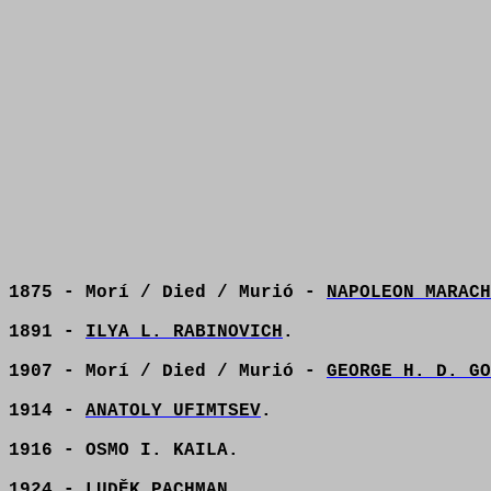
1875 - Morí / Died / Murió -
NAPOLEON MARACH
1891 -
ILYA L. RABINOVICH
.
1907 - Morí / Died / Murió -
GEORGE H. D. GO
1914 -
ANATOLY UFIMTSEV
.
1916 - OSMO I. KAILA.
1924 -
LUDĚK PACHMAN
.