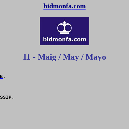
bidmonfa
.
com
11 - Maig / May / Mayo
E
.
SSIP
.